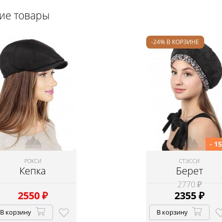
щие товары
-24% В КОРЗИНЕ
- 1
РОКСИ
СТЭССИ
Кепка
Берет
2770 ₽
2550
₽
2355
₽
В корзину
В корзину