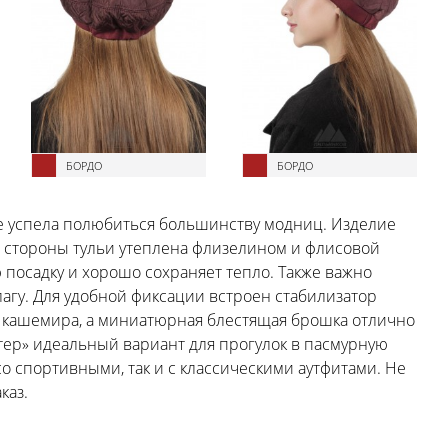
БОРДО
БОРДО
же успела полюбиться большинству модниц. Изделие
й стороны тульи утеплена флизелином и флисовой
ю посадку и хорошо сохраняет тепло. Также важно
влагу. Для удобной фиксации встроен стабилизатор
з кашемира, а миниатюрная блестящая брошка отлично
стер» идеальный вариант для прогулок в пасмурную
со спортивными, так и с классическими аутфитами. Не
каз.