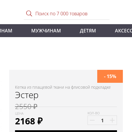
ИНАМ
МУЖЧИНАМ
ДЕТЯМ
АКСЕС
- 15%
Кепка из плащевой ткани на флисовой подкладке
Эстер
2550 ₽
КОЛ-ВО
ЦЕНА
2168
₽