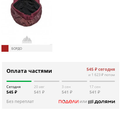
БОРДО
545 ₽
сегодня
Оплата частями
и
1 623 ₽
потом
Сегодня
20 авг
3 сен
17 сен
545 ₽
541 ₽
541 ₽
541 ₽
Без переплат
или