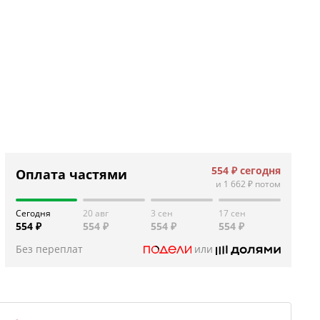
554 ₽
сегодня
Оплата частями
и
1 662 ₽
потом
Сегодня
20 авг
3 сен
17 сен
554 ₽
554 ₽
554 ₽
554 ₽
Без переплат
или