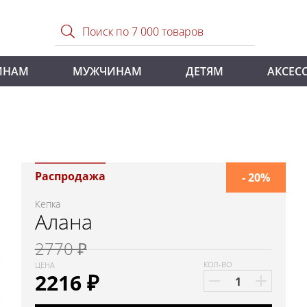
ИНАМ
МУЖЧИНАМ
ДЕТЯМ
АКСЕС
Распродажа
- 20%
Кепка
Алана
2770 ₽
КОЛ-ВО
ЦЕНА
2216
₽