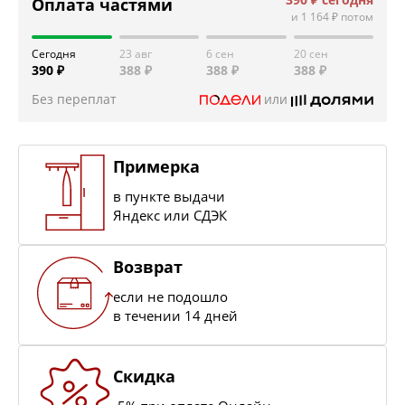
Оплата частями
и
1 164 ₽
потом
Сегодня
23 авг
6 сен
20 сен
390 ₽
388 ₽
388 ₽
388 ₽
Без переплат
или
Примерка
в пункте выдачи
Яндекс или СДЭК
Возврат
если не подошло
в течении 14 дней
Скидка