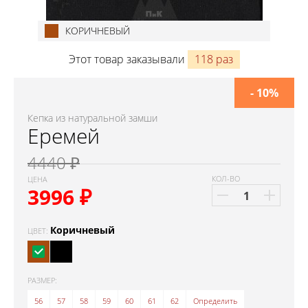
КОРИЧНЕВЫЙ
Этот товар заказывали
118 раз
- 10%
Кепка из натуральной замши
Еремей
4440 ₽
КОЛ-ВО
ЦЕНА
3996
₽
Коричневый
ЦВЕТ:
РАЗМЕР:
56
57
58
59
60
61
62
Определить