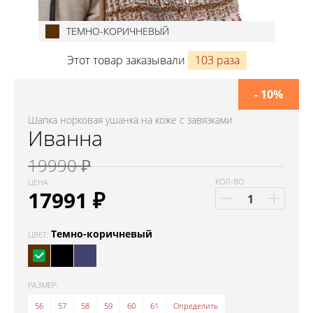
ТЕМНО-КОРИЧНЕВЫЙ
Этот товар заказывали
103 раза
- 10%
Шапка норковая ушанка на коже с завязками
Иванна
19990 ₽
КОЛ-ВО
ЦЕНА
17991
₽
Темно-коричневый
ЦВЕТ:
РАЗМЕР:
56
57
58
59
60
61
Определить