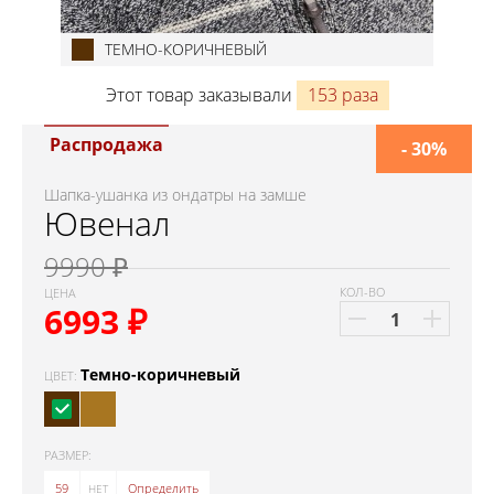
ТЕМНО-КОРИЧНЕВЫЙ
Этот товар заказывали
153 раза
Распродажа
- 30%
Шапка-ушанка из ондатры на замше
Ювенал
9990 ₽
КОЛ-ВО
ЦЕНА
6993
₽
Темно-коричневый
ЦВЕТ:
РАЗМЕР:
59
60
Определить