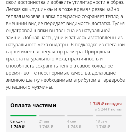
свои достоинства и добавить утилитарности в образ.
Легкая как «пушинка» и в тоже время чрезвычайно
теплая меховая шапка прекрасно сохраняет тепло, а
внешний вид ее передает видимость достатка. Тулья
ондатровой шапки выполнена из натуральной
замши. Лобная часть, уши и затылок изготовлены из
натурального меха ондатры. В подкладке из стеганой
саржи имеется регулятор размера. Природная
красота натурального меха, практичность и
способность сохранять тепло в самое холодное
время - вот те неоспоримые качества, делающие
зимнюю шапку необходимым атрибутом в гардеробе
успешного мужчины.
1 749 ₽
сегодня
Оплата частями
и
5 244 ₽
потом
Сегодня
21 авг
4 сен
18 сен
1 749 ₽
1 748 ₽
1 748 ₽
1 748 ₽