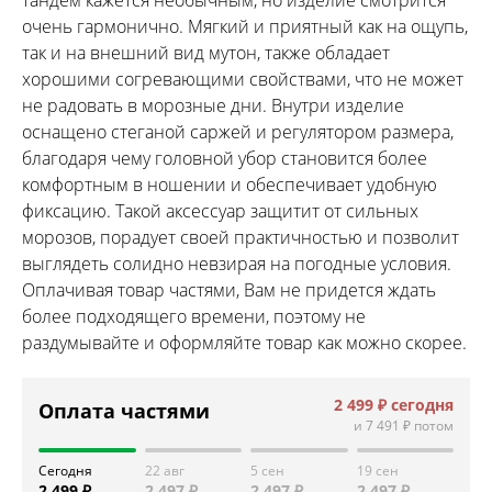
очень гармонично. Мягкий и приятный как на ощупь,
так и на внешний вид мутон, также обладает
хорошими согревающими свойствами, что не может
не радовать в морозные дни. Внутри изделие
оснащено стеганой саржей и регулятором размера,
благодаря чему головной убор становится более
комфортным в ношении и обеспечивает удобную
фиксацию. Такой аксессуар защитит от сильных
морозов, порадует своей практичностью и позволит
выглядеть солидно невзирая на погодные условия.
Оплачивая товар частями, Вам не придется ждать
более подходящего времени, поэтому не
раздумывайте и оформляйте товар как можно скорее.
2 499 ₽
сегодня
Оплата частями
и
7 491 ₽
потом
Сегодня
22 авг
5 сен
19 сен
2 499 ₽
2 497 ₽
2 497 ₽
2 497 ₽