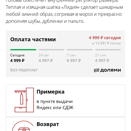
Теплая и изящная шапка «Лидия» сделает шикарным
любой зимний образ, согревая в мороз и прекрасно
дополняя шубы, дубленки и пальто.
4 999 ₽
сегодня
Оплата частями
и
14 991 ₽
потом
Сегодня
24 авг
7 сен
21 сен
4 999 ₽
4 997 ₽
4 997 ₽
4 997 ₽
Без переплат
Примерка
в пункте выдачи
Яндекс или СДЭК
Возврат