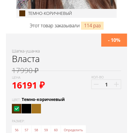
ТЕМНО-КОРИЧНЕВЫЙ
Этот товар заказывали
114 раз
- 10%
Шапка-ушанка
Власта
17990 ₽
КОЛ-ВО
ЦЕНА
16191
₽
Темно-коричневый
ЦВЕТ:
РАЗМЕР:
56
57
58
59
60
Определить