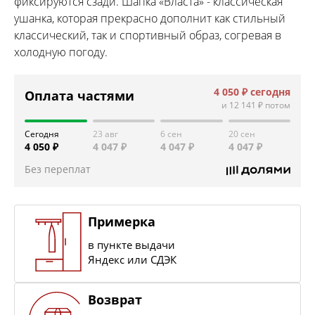
фиксируются сзади. Шапка «Власта» - классическая
ушанка, которая прекрасно дополнит как стильный
классический, так и спортивный образ, согревая в
холодную погоду.
4 050 ₽
сегодня
Оплата частями
и
12 141 ₽
потом
Сегодня
23 авг
6 сен
20 сен
4 050 ₽
4 047 ₽
4 047 ₽
4 047 ₽
Без переплат
Примерка
в пункте выдачи
Яндекс или СДЭК
Возврат