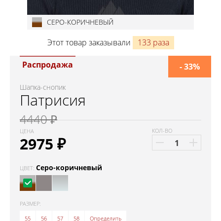
СЕРО-КОРИЧНЕВЫЙ
Этот товар заказывали
133 раза
Распродажа
- 33%
Шапка-снопик
Патрисия
4440 ₽
КОЛ-ВО
ЦЕНА
2975
₽
Серо-коричневый
ЦВЕТ:
РАЗМЕР:
55
56
57
58
Определить