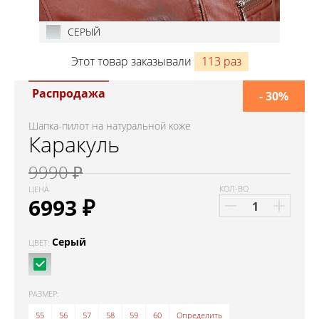
СЕРЫЙ
Этот товар заказывали
113 раз
Распродажа
- 30%
Шапка-пилот на натуральной коже
Каракуль
9990 ₽
КОЛ-ВО
ЦЕНА
6993
₽
Серый
ЦВЕТ:
РАЗМЕР:
55
56
57
58
59
60
Определить