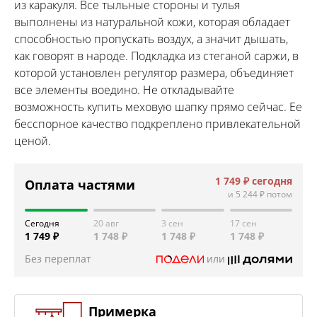
из каракуля. Все тыльные стороны и тулья
выполнены из натуральной кожи, которая обладает
способностью пропускать воздух, а значит дышать,
как говорят в народе. Подкладка из стеганой саржи, в
которой установлен регулятор размера, объединяет
все элементы воедино. Не откладывайте
возможность купить меховую шапку прямо сейчас. Ее
бесспорное качество подкреплено привлекательной
ценой.
1 749 ₽
сегодня
Оплата частями
и
5 244 ₽
потом
Сегодня
20 авг
3 сен
17 сен
1 749 ₽
1 748 ₽
1 748 ₽
1 748 ₽
Без переплат
или
Примерка