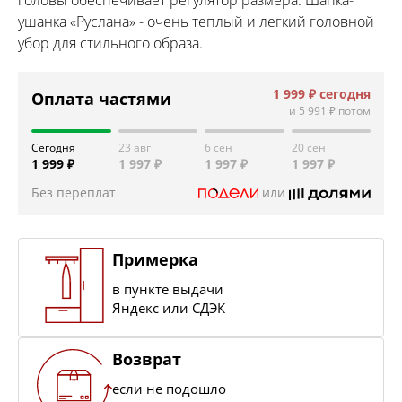
ушанка «Руслана» - очень теплый и легкий головной
убор для стильного образа.
1 999 ₽
сегодня
Оплата частями
и
5 991 ₽
потом
Сегодня
23 авг
6 сен
20 сен
1 999 ₽
1 997 ₽
1 997 ₽
1 997 ₽
Без переплат
или
Примерка
в пункте выдачи
Яндекс или СДЭК
Возврат
если не подошло