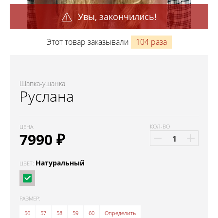
Увы, закончились!
Этот товар заказывали
104 раза
Шапка-ушанка
Руслана
КОЛ-ВО
ЦЕНА
7990
₽
Натуральный
ЦВЕТ:
РАЗМЕР:
56
57
58
59
60
Определить