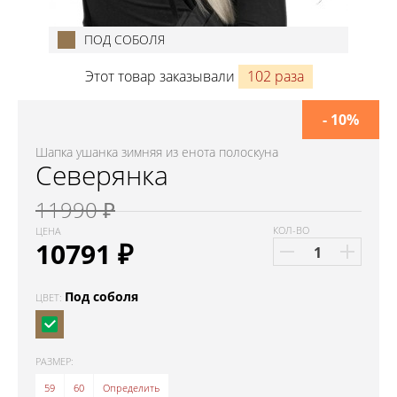
ПОД СОБОЛЯ
Этот товар заказывали
102 раза
- 10%
Шапка ушанка зимняя из енота полоскуна
Северянка
11990 ₽
КОЛ-ВО
ЦЕНА
10791
₽
Под соболя
ЦВЕТ:
РАЗМЕР:
59
60
Определить