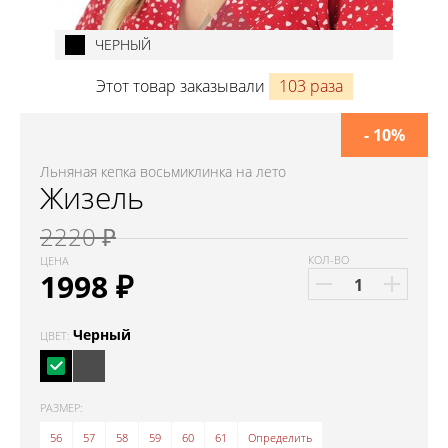
ЧЕРНЫЙ
Этот товар заказывали
103 раза
- 10%
Льняная кепка восьмиклинка на лето
Жизель
2220 ₽
КОЛ-ВО
ЦЕНА
1998
₽
Черный
ЦВЕТ:
РАЗМЕР:
56
57
58
59
60
61
Определить