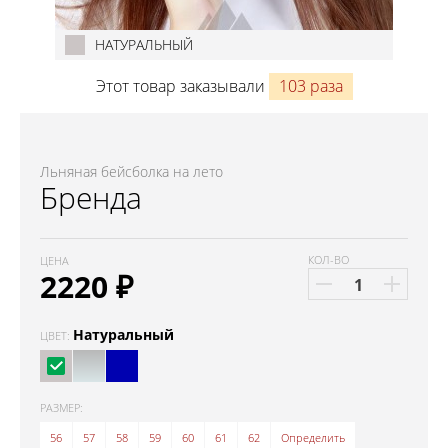
НАТУРАЛЬНЫЙ
Этот товар заказывали
103 раза
Льняная бейсболка на лето
Бренда
КОЛ-ВО
ЦЕНА
2220
₽
Натуральный
ЦВЕТ:
РАЗМЕР:
56
57
58
59
60
61
62
Определить