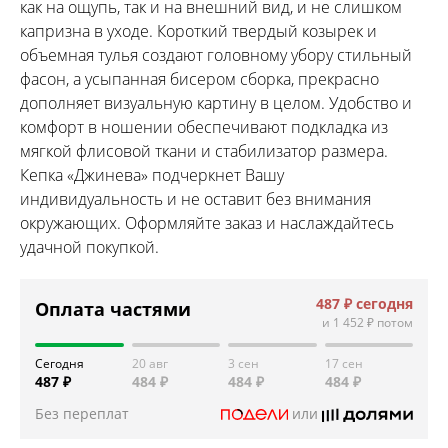
как на ощупь, так и на внешний вид, и не слишком
капризна в уходе. Короткий твердый козырек и
объемная тулья создают головному убору стильный
фасон, а усыпанная бисером сборка, прекрасно
дополняет визуальную картину в целом. Удобство и
комфорт в ношении обеспечивают подкладка из
мягкой флисовой ткани и стабилизатор размера.
Кепка «Джинева» подчеркнет Вашу
индивидуальность и не оставит без внимания
окружающих. Оформляйте заказ и наслаждайтесь
удачной покупкой.
487 ₽
сегодня
Оплата частями
и
1 452 ₽
потом
Сегодня
20 авг
3 сен
17 сен
487 ₽
484 ₽
484 ₽
484 ₽
Без переплат
или