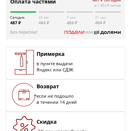
Оплата частями
и
1 452 ₽
потом
Сегодня
24 авг
7 сен
21 сен
487 ₽
484 ₽
484 ₽
484 ₽
Без переплат
или
Примерка
в пункте выдачи
Яндекс или СДЭК
Возврат
если не подошло
в течении 14 дней
Скидка