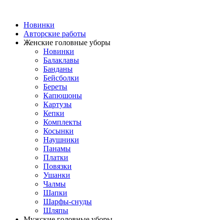
Новинки
Авторские работы
Женские головные уборы
Новинки
Балаклавы
Банданы
Бейсболки
Береты
Капюшоны
Картузы
Кепки
Комплекты
Косынки
Наушники
Панамы
Платки
Повязки
Ушанки
Чалмы
Шапки
Шарфы-снуды
Шляпы
Мужские головные уборы