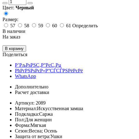
Цвет:
Черный
Размер:
57
58
59
60
61
Определить
В наличии
На заказ
В корзину
Поделиться
Р’РљРѕРЅС‚Р°РєС‚Рµ
РћРґРЅРѕРєР»Р°СЃСЃРЅРёРєРё
WhatsApp
Дополнительно
Расчет доставки
Артикул:
2089
Материал:
Искусственная замша
Подкладка:
Саржа
Пол:
Для женщин
Форма:
Мягкая
Сезон:
Весна; Осень
Защита от ветра:
Ушки