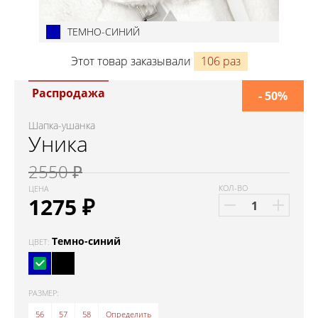
ТЕМНО-СИНИЙ
Этот товар заказывали
106 раз
Распродажа
- 50%
Шапка-ушанка
Уника
2550 ₽
КОЛ-ВО
ЦЕНА
1275
₽
Темно-синий
ЦВЕТ:
РАЗМЕР:
56
57
58
Определить