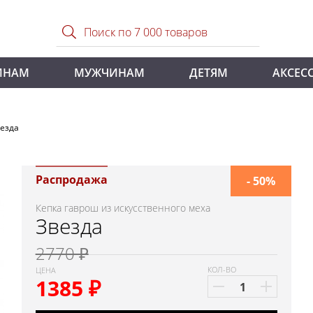
ИНАМ
МУЖЧИНАМ
ДЕТЯМ
АКСЕС
везда
Распродажа
- 50%
Кепка гаврош из искусственного меха
Звезда
2770 ₽
КОЛ-ВО
ЦЕНА
1385
₽