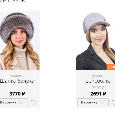
щие товары
- 1
МАДИНА
ДИЗАЙЕР
Шапка-боярка
Бейсболка
2990 ₽
3770
₽
2691
₽
В корзину
В корзину