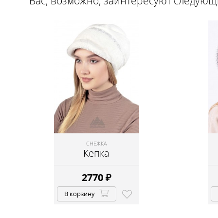
Вас, возможно, заинтересуют следую
СНЕЖКА
Кепка
2770
₽
В корзину