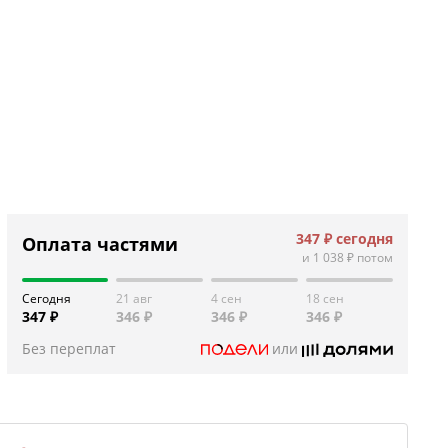
347 ₽
сегодня
Оплата частями
и
1 038 ₽
потом
Сегодня
21 авг
4 сен
18 сен
347 ₽
346 ₽
346 ₽
346 ₽
Без переплат
или