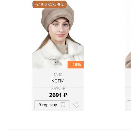
-24% В КОРЗИНЕ
- 10%
ТАИС
Кепи
2990 ₽
2691
₽
В корзину