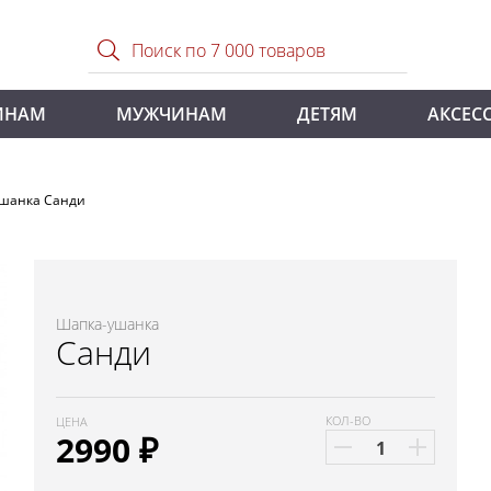
ИНАМ
МУЖЧИНАМ
ДЕТЯМ
АКСЕС
шанка Санди
Шапка-ушанка
Санди
КОЛ-ВО
ЦЕНА
2990
₽