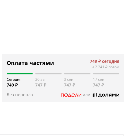
749 ₽
сегодня
Оплата частями
и
2 241 ₽
потом
Сегодня
20 авг
3 сен
17 сен
749 ₽
747 ₽
747 ₽
747 ₽
Без переплат
или