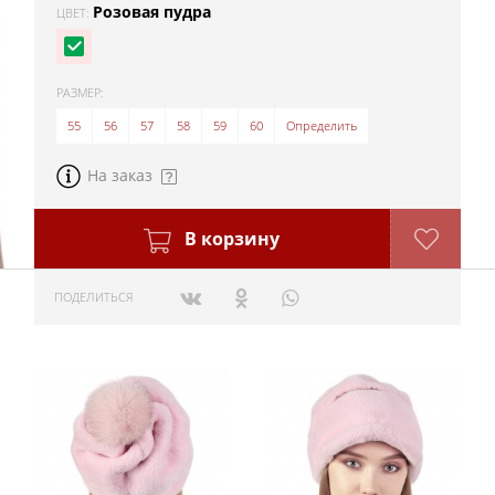
Розовая пудра
ЦВЕТ:
РАЗМЕР:
55
56
57
58
59
60
Определить
На заказ
В корзину
ПОДЕЛИТЬСЯ