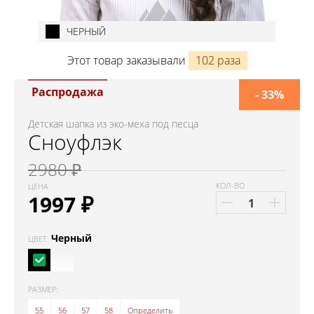
ЧЕРНЫЙ
Этот товар заказывали
102 раза
Распродажа
- 33%
Детская шапка из эко-меха под песца
Сноуфлэк
2980 ₽
КОЛ-ВО
ЦЕНА
1997
₽
Черный
ЦВЕТ:
РАЗМЕР:
55
56
57
58
Определить