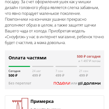
посадку. За счет оформления ушек как у мишки
дизайн головного убора является слегка забавным,
что явно порадует маленькое поколение.
Помпончики на кончиках ушанки прекрасно
дополняют образ в целом, а также защитят щечки
Вашего чада от холода. Приобретая модель
«Сноуфлэк» у нас в интернет магазине, ребенок точно
будет счастлив, а мама довольна.
500 ₽
сегодня
Оплата частями
и
1 497 ₽
потом
Сегодня
24 авг
7 сен
21 сен
500 ₽
499 ₽
499 ₽
499 ₽
Без переплат
или
Примерка