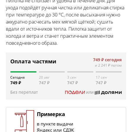
пилотка не сползает и удобна в течение дня. Для
ухода подойдёт ручная чистка или деликатная стирка
при температуре до 30 °C, после высыхания нужно
аккуратно расчесать мех мягкой щёткой; сушить
вдали от источников тепла. Пилотка защитит от
холода и ветра и станет практичным элементом
повседневного образа.
749 ₽
сегодня
Оплата частями
и
2 241 ₽
потом
Сегодня
20 авг
3 сен
17 сен
749 ₽
747 ₽
747 ₽
747 ₽
Без переплат
или
Примерка
в пункте выдачи
Яндекс или СДЭК