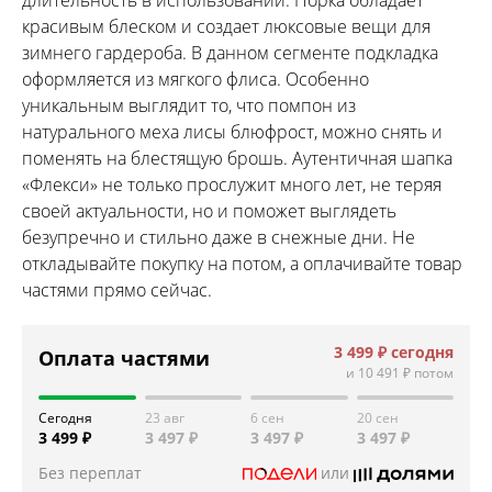
красивым блеском и создает люксовые вещи для
зимнего гардероба. В данном сегменте подкладка
оформляется из мягкого флиса. Особенно
уникальным выглядит то, что помпон из
натурального меха лисы блюфрост, можно снять и
поменять на блестящую брошь. Аутентичная шапка
«Флекси» не только прослужит много лет, не теряя
своей актуальности, но и поможет выглядеть
безупречно и стильно даже в снежные дни. Не
откладывайте покупку на потом, а оплачивайте товар
частями прямо сейчас.
3 499 ₽
сегодня
Оплата частями
и
10 491 ₽
потом
Сегодня
23 авг
6 сен
20 сен
3 499 ₽
3 497 ₽
3 497 ₽
3 497 ₽
Без переплат
или