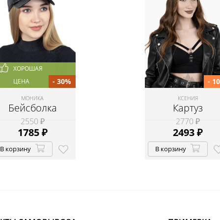
ХОРОШАЯ
- 30%
- 1
ЦЕНА
МОНИКА
КСЕНИЯ
Бейсболка
Картуз
2550 ₽
2770 ₽
1785
₽
2493
₽
В корзину
В корзину