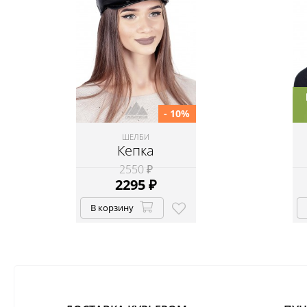
- 10%
ШЕЛБИ
Кепка
2550 ₽
2295
₽
В корзину