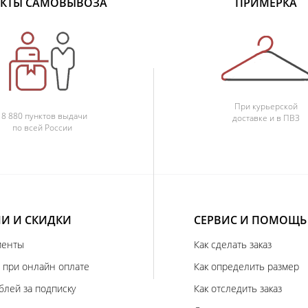
КТЫ САМОВЫВОЗА
ПРИМЕРКА
При курьерской
18 880 пунктов выдачи
доставке и в ПВЗ
по всей России
И И СКИДКИ
СЕРВИС И ПОМОЩЬ
иенты
Как сделать заказ
 при онлайн оплате
Как определить размер
блей за подписку
Как отследить заказ