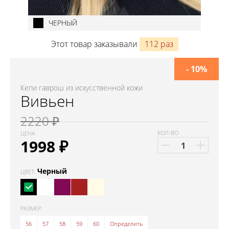
ЧЕРНЫЙ
Этот товар заказывали
112 раз
- 10%
Кепи гаврош из искусственной кожи
Вивьен
2220 ₽
КОЛ-ВО
ЦЕНА
1998
₽
Черный
ЦВЕТ:
РАЗМЕР:
56
57
58
59
60
Определить