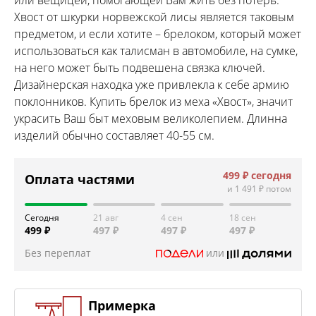
Хвост от шкурки норвежской лисы является таковым
предметом, и если хотите – брелоком, который может
использоваться как талисман в автомобиле, на сумке,
на него может быть подвешена связка ключей.
Дизайнерская находка уже привлекла к себе армию
поклонников. Купить брелок из меха «Хвост», значит
украсить Ваш быт меховым великолепием. Длинна
изделий обычно составляет 40-55 см.
499 ₽
сегодня
Оплата частями
и
1 491 ₽
потом
Сегодня
21 авг
4 сен
18 сен
499 ₽
497 ₽
497 ₽
497 ₽
Без переплат
или
Примерка