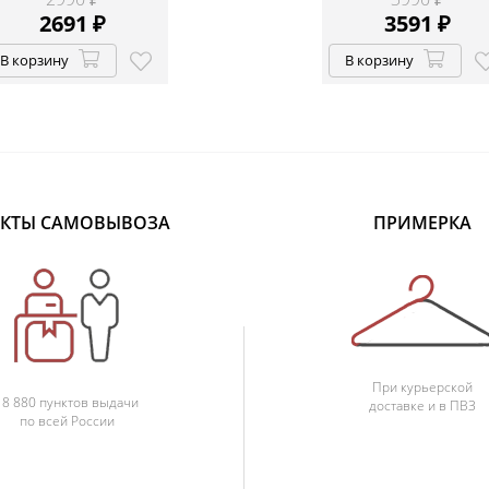
2691
₽
3591
₽
В корзину
В корзину
КТЫ САМОВЫВОЗА
ПРИМЕРКА
При курьерской
18 880 пунктов выдачи
доставке и в ПВЗ
по всей России