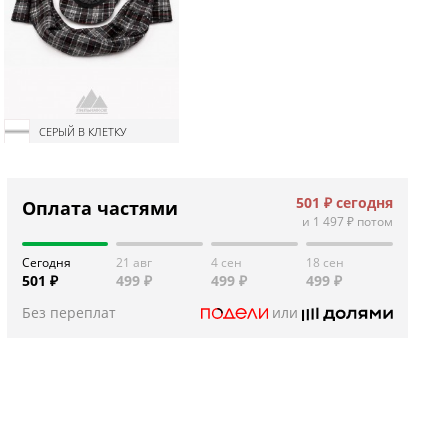
СЕРЫЙ В КЛЕТКУ
501 ₽
сегодня
Оплата частями
и
1 497 ₽
потом
Сегодня
21 авг
4 сен
18 сен
501 ₽
499 ₽
499 ₽
499 ₽
Без переплат
или