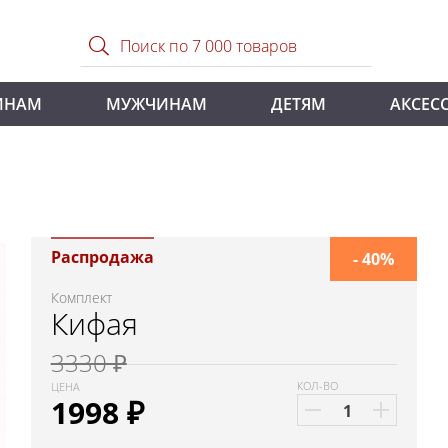
ИНАМ
МУЖЧИНАМ
ДЕТЯМ
АКСЕС
Распродажа
- 40%
Комплект
Кифая
3330 ₽
КОЛ-ВО
ЦЕНА
1998
₽