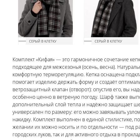
СЕРЫЙ В КЛЕТКУ
СЕРЫЙ В КЛЕТКУ
Комплект «Кифая» — это гармоничное сочетание кеп
подходящее для межсезонья (осень, весна). Натурал
комфортную терморегуляцию. Кепка оснащена подклад
помогает изделию держать форму и создаёт оптимал
ветрозащитный клапан (отворот): опустив его, вы на
особенно ценно в ветреную погоду. Шарф также выпо
дополнительный слой тепла и надёжно защищает шею
универсален по размеру: его можно завязывать узлом
накидку. Комплект выполнен в единой стилистике, по
желании их можно носить и по отдельности — под р
городских луков, так и для активного отдыха в прохл