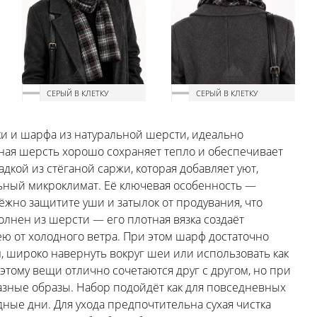
СЕРЫЙ В КЛЕТКУ
СЕРЫЙ В КЛЕТКУ
ки и шарфа из натуральной шерсти, идеально
ьная шерсть хорошо сохраняет тепло и обеспечивает
кой из стёганой саржи, которая добавляет уют,
ьный микроклимат. Её ключевая особенность —
дёжно защитите уши и затылок от продувания, что
лнен из шерсти — его плотная вязка создаёт
 от холодного ветра. При этом шарф достаточно
, широко навернуть вокруг шеи или использовать как
этому вещи отлично сочетаются друг с другом, но при
азные образы. Набор подойдёт как для повседневных
адные дни. Для ухода предпочтительна сухая чистка