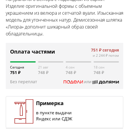
Изделие оригинальной формы с объемным
украшением из велюра и сетчатой вуали. Изысканная
модель для утонченных натур. Демисезонная шляпка
«Лиора» дополнит шикарный образ своей
обладательницы.
751 ₽
сегодня
Оплата частями
и
2 244 ₽
потом
Сегодня
21 авг
4 сен
18 сен
751 ₽
748 ₽
748 ₽
748 ₽
Без переплат
или
Примерка
в пункте выдачи
Яндекс или СДЭК