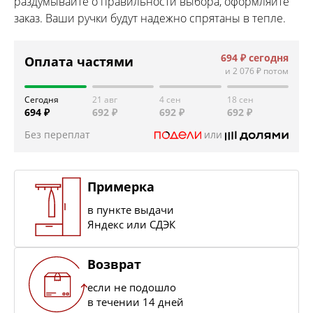
раздумывайте о правильности выбора, оформляйте
заказ. Ваши ручки будут надежно спрятаны в тепле.
694 ₽
сегодня
Оплата частями
и
2 076 ₽
потом
Сегодня
21 авг
4 сен
18 сен
694 ₽
692 ₽
692 ₽
692 ₽
Без переплат
или
Примерка
в пункте выдачи
Яндекс или СДЭК
Возврат
если не подошло
в течении 14 дней