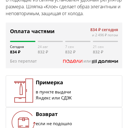
размера. Шляпка «Клое» сделает образ элегантным и
неповторимым, защищая от холода.
834 ₽
сегодня
Оплата частями
и
2 496 ₽
потом
Сегодня
24 авг
7 сен
21 сен
834 ₽
832 ₽
832 ₽
832 ₽
Без переплат
или
Примерка
в пункте выдачи
Яндекс или СДЭК
Возврат
если не подошло