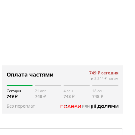
749 ₽
сегодня
Оплата частями
и
2 244 ₽
потом
Сегодня
21 авг
4 сен
18 сен
749 ₽
748 ₽
748 ₽
748 ₽
Без переплат
или