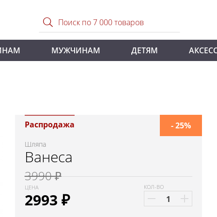
ИНАМ
МУЖЧИНАМ
ДЕТЯМ
АКСЕС
Распродажа
- 25%
Шляпа
Ванеса
3990 ₽
КОЛ-ВО
ЦЕНА
2993
₽