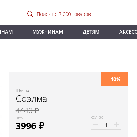
ИНАМ
МУЖЧИНАМ
ДЕТЯМ
АКСЕС
- 10%
Шляпа
Соэлма
4440 ₽
КОЛ-ВО
ЦЕНА
3996
₽