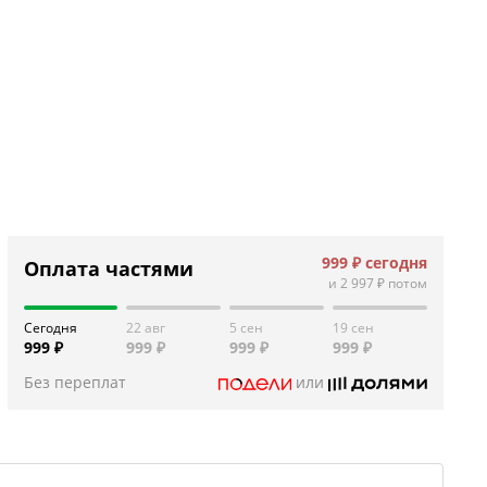
999 ₽
сегодня
Оплата частями
и
2 997 ₽
потом
Сегодня
22 авг
5 сен
19 сен
999 ₽
999 ₽
999 ₽
999 ₽
Без переплат
или