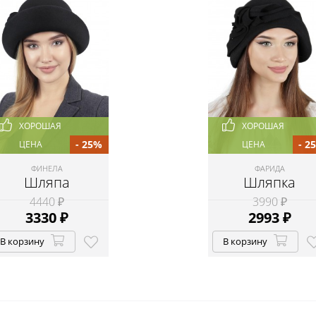
ХОРОШАЯ
ХОРОШАЯ
- 25%
- 2
ЦЕНА
ЦЕНА
ФИНЕЛА
ФАРИДА
Шляпа
Шляпка
4440 ₽
3990 ₽
3330
₽
2993
₽
В корзину
В корзину