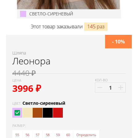
СВЕТЛО-СИРЕНЕВЫЙ
Этот товар заказывали
145 раз
- 10%
Шляпа
Леонора
4440 ₽
КОЛ-ВО
ЦЕНА
3996
₽
Светло-сиреневый
ЦВЕТ:
РАЗМЕР:
55
56
57
58
59
60
Определить