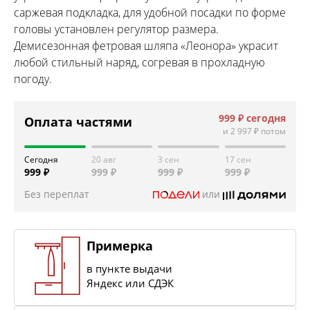
саржевая подкладка, для удобной посадки по форме
головы установлен регулятор размера.
Демисезонная фетровая шляпа «Леонора» украсит
любой стильный наряд, согревая в прохладную
погоду.
999 ₽
сегодня
Оплата частями
и
2 997 ₽
потом
Сегодня
20 авг
3 сен
17 сен
999 ₽
999 ₽
999 ₽
999 ₽
Без переплат
или
Примерка
в пункте выдачи
Яндекс или СДЭК