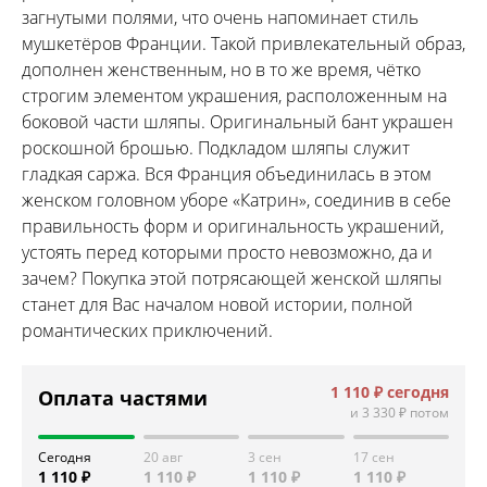
загнутыми полями, что очень напоминает стиль
мушкетёров Франции. Такой привлекательный образ,
дополнен женственным, но в то же время, чётко
строгим элементом украшения, расположенным на
боковой части шляпы. Оригинальный бант украшен
роскошной брошью. Подкладом шляпы служит
гладкая саржа. Вся Франция объединилась в этом
женском головном уборе «Катрин», соединив в себе
правильность форм и оригинальность украшений,
устоять перед которыми просто невозможно, да и
зачем? Покупка этой потрясающей женской шляпы
станет для Вас началом новой истории, полной
романтических приключений.
1 110 ₽
сегодня
Оплата частями
и
3 330 ₽
потом
Сегодня
20 авг
3 сен
17 сен
1 110 ₽
1 110 ₽
1 110 ₽
1 110 ₽