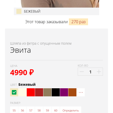
БЕЖЕВЫЙ
Этот товар заказывали
270 раз
Шляпа из фетра с опущенным полем
Эвита
КОЛ-ВО
ЦЕНА
4990
₽
Бежевый
ЦВЕТ:
РАЗМЕР:
55
56
57
58
59
60
Определить