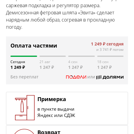
саржевая подкладка и регулятор размера.
Демисезонная фетровая шляпа «Эвита» сделает
нарядным любой образ, согревая в прохладную
погоду.
1 249 ₽
сегодня
Оплата частями
и
3 741 ₽
потом
Сегодня
21 авг
4 сен
18 сен
1 249 ₽
1 247 ₽
1 247 ₽
1 247 ₽
Без переплат
или
Примерка
в пункте выдачи
Яндекс или СДЭК
Возврат