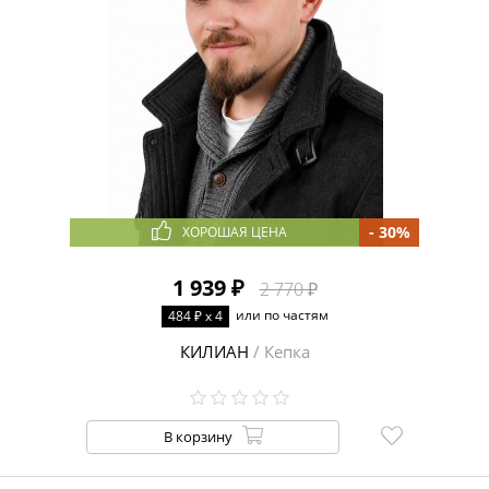
- 30%
ХОРОШАЯ ЦЕНА
1 939 ₽
2 770 ₽
или по частям
484 ₽ x 4
КИЛИАН
/ Кепка
В корзину