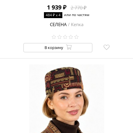
1 939 ₽
2 770 ₽
или по частям
484 ₽ x 4
СЕЛЕНА
/ Кепка
В корзину