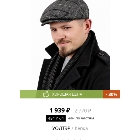
- 30%
ХОРОШАЯ ЦЕНА
1 939 ₽
2 770 ₽
или по частям
484 ₽ x 4
УОЛТЭР
/ Кепка