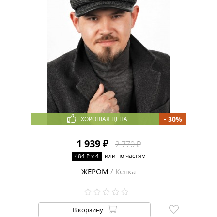
- 30%
ХОРОШАЯ ЦЕНА
1 939 ₽
2 770 ₽
или по частям
484 ₽ x 4
ЖЕРОМ
/ Кепка
В корзину