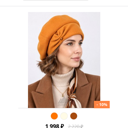
Кепка
Картуз
Ушанка
Шапка
Шарф
Бейсболка
Шляпа
Бандана
Берет
Капор
Капюшон
Гарнитур
Панама
Палантин
Воротник
Жилет
Муфта
Обувь
Чехол
Игрушки и
сувениры
Сумка
Варежки
Вязаный мех
Перчатки
- 10%
Жокейка
Чалма
Ковры
Повязка
Платок
1 998 ₽
2 220 ₽
Наушники