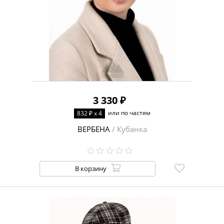
3 330 ₽
или по частям
832 ₽ x 4
ВЕРБЕНА
/ Кубанка
В корзину