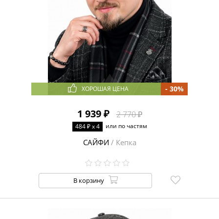
- 30%
ХОРОШАЯ ЦЕНА
1 939 ₽
2 770 ₽
или по частям
484 ₽ x 4
САЙФИ
/ Кепка
В корзину