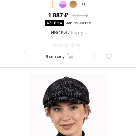
+1
1 887 ₽
2 220 ₽
или по частям
471 ₽ x 4
ИВОРИ
/ Картуз
В корзину