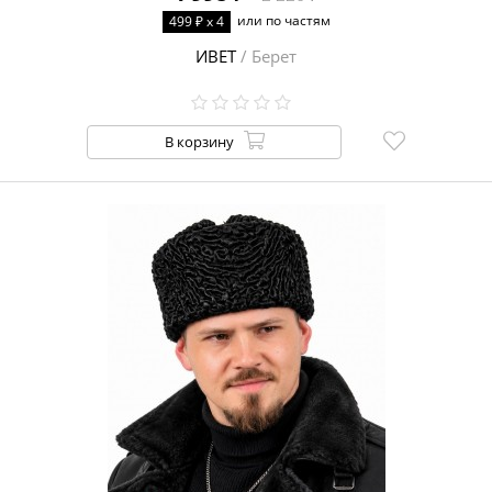
Косынка
или по частям
499 ₽ x 4
Балаклава
ИВЕТ
/ Берет
МАТЕРИАЛ
ПОДКЛАДКА
ПОЛ
В корзину
СЕЗОН
ВИД
ФОРМА
ЗАЩИТА ОТ ВЕТРА
РЕГУЛЯТОР
РАЗМЕРА
РАЗМЕР
ЦВЕТ
ЦЕНА