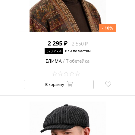
- 10%
2 295 ₽
2 550 ₽
или по частям
573 ₽ x 4
ЕЛИМА
/ Тюбетейка
В корзину