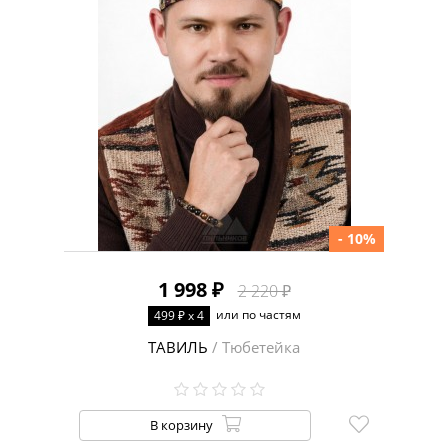
- 10%
1 998 ₽
2 220 ₽
или по частям
499 ₽ x 4
ТАВИЛЬ
/ Тюбетейка
В корзину