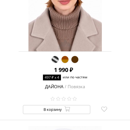
1 990 ₽
или по частям
497 ₽ x 4
ДАЙОНА
/ Повязка
В корзину