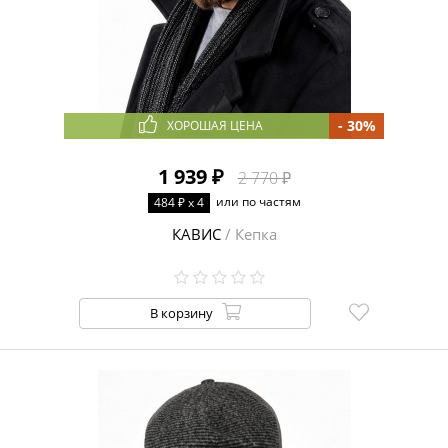
- 30%
ХОРОШАЯ ЦЕНА
1 939 ₽
2 770 ₽
или по частям
484 ₽ x 4
КАВИС
/ Кепка
В корзину