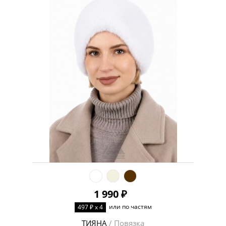
1 990 ₽
или по частям
497 ₽ x 4
ТИЯНА
/ Повязка