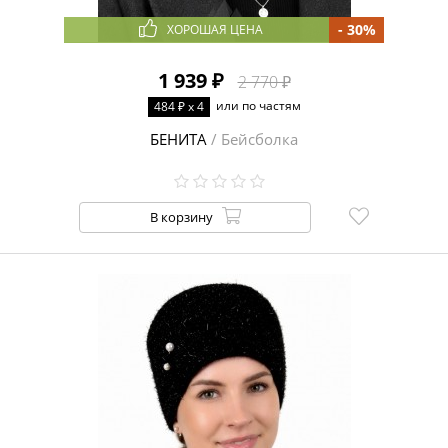
- 30%
ХОРОШАЯ ЦЕНА
1 939 ₽
2 770 ₽
или по частям
484 ₽ x 4
БЕНИТА
/ Бейсболка
В корзину