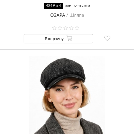
или по частям
484 ₽ x 4
ОЗАРА
/ Шляпа
В корзину