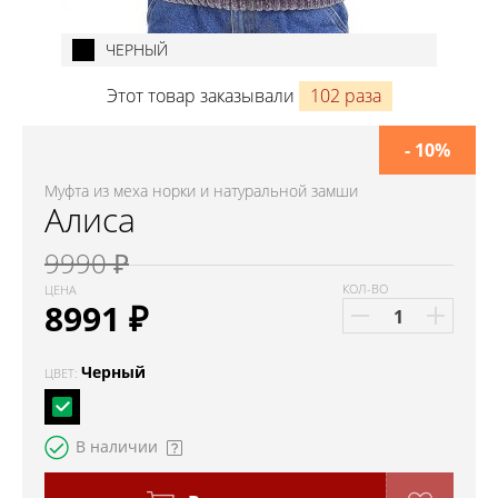
ЧЕРНЫЙ
Этот товар заказывали
102 раза
- 10%
Муфта из меха норки и натуральной замши
Алиса
9990 ₽
КОЛ-ВО
ЦЕНА
8991
₽
Черный
ЦВЕТ:
В наличии