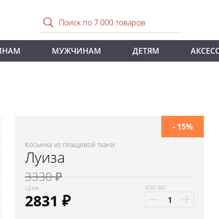
ИНАМ
МУЖЧИНАМ
ДЕТЯМ
АКСЕС
- 15%
Косынка из плащевой ткани
Луиза
3330 ₽
КОЛ-ВО
ЦЕНА
2831
₽