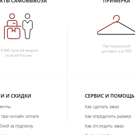
КТЫ САМОВЫВОЗА
ПРИМЕРКА
При курьерской
18 880 пунктов выдачи
доставке и в ПВЗ
по всей России
И И СКИДКИ
СЕРВИС И ПОМОЩЬ
иенты
Как сделать заказ
 при онлайн оплате
Как определить размер
блей за подписку
Как отследить заказ