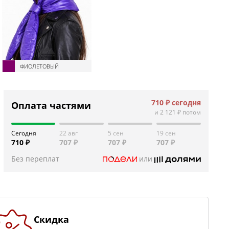
ФИОЛЕТОВЫЙ
710 ₽
сегодня
Оплата частями
и
2 121 ₽
потом
Сегодня
22 авг
5 сен
19 сен
710 ₽
707 ₽
707 ₽
707 ₽
Без переплат
или
Скидка