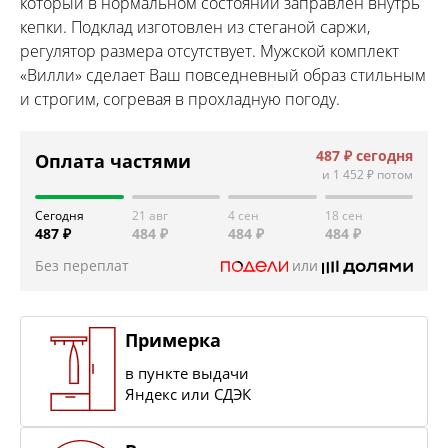
который в нормальном состоянии заправлен внутрь
кепки. Подклад изготовлен из стеганой саржи,
регулятор размера отсутствует. Мужской комплект
«Вилли» сделает Ваш повседневный образ стильным
и строгим, согревая в прохладную погоду.
487 ₽
сегодня
Оплата частями
и
1 452 ₽
потом
Сегодня
21 авг
4 сен
18 сен
487 ₽
484 ₽
484 ₽
484 ₽
Без переплат
или
Примерка
в пункте выдачи
Яндекс или СДЭК