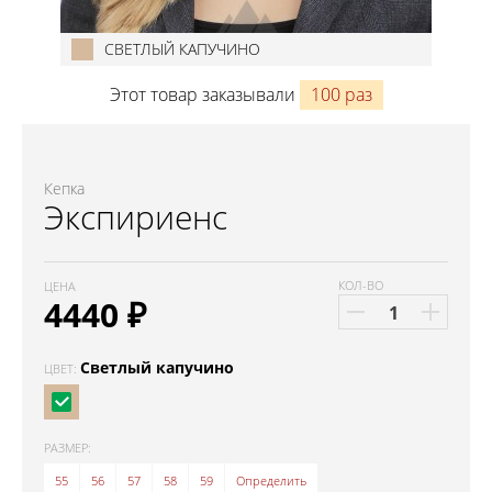
СВЕТЛЫЙ КАПУЧИНО
Этот товар заказывали
100 раз
Кепка
Экспириенс
КОЛ-ВО
ЦЕНА
4440
₽
Светлый капучино
ЦВЕТ:
РАЗМЕР:
55
56
57
58
59
Определить