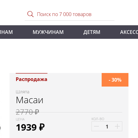
ИНАМ
МУЖЧИНАМ
ДЕТЯМ
АКСЕС
Распродажа
- 30%
Шляпа
Масаи
2770 ₽
КОЛ-ВО
ЦЕНА
1939
₽