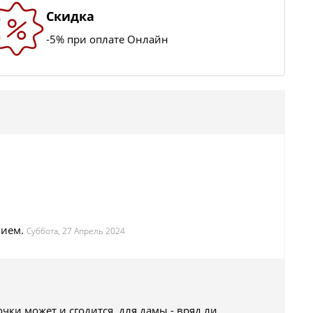
Скидка
-5% при оплате Онлайн
вием.
Суббота, 27 Апрель 2024
чки может и сгодится, для дамы - вряд ли...