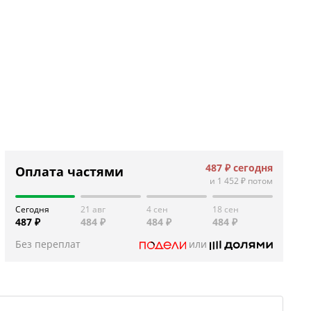
487 ₽
сегодня
Оплата частями
и
1 452 ₽
потом
Сегодня
21 авг
4 сен
18 сен
487 ₽
484 ₽
484 ₽
484 ₽
Без переплат
или