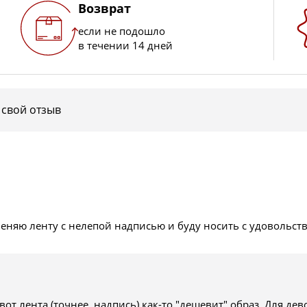
Возврат
если не подошло
в течении 14 дней
 свой отзыв
меняю ленту с нелепой надписью и буду носить с удовольст
т лента (точнее, надпись) как-то "дешевит" образ. Для дево