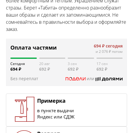
более комфортным и теплым. Украшением служат
стразы. Берет «Табита» определенно разнообразит
ваши образы и сделает их запоминающимися. Не
сомневайтесь в правильности выбора и оформляйте
заказ.
694 ₽
сегодня
Оплата частями
и
2 076 ₽
потом
Сегодня
20 авг
3 сен
17 сен
694 ₽
692 ₽
692 ₽
692 ₽
Без переплат
или
Примерка
в пункте выдачи
Яндекс или СДЭК