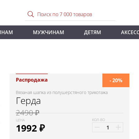
ИНАМ
МУЖЧИНАМ
ДЕТЯМ
АКСЕС
Распродажа
- 20%
Вязаная шапка из полушерстяного трикотажа
Герда
2490 ₽
КОЛ-ВО
ЦЕНА
1992
₽