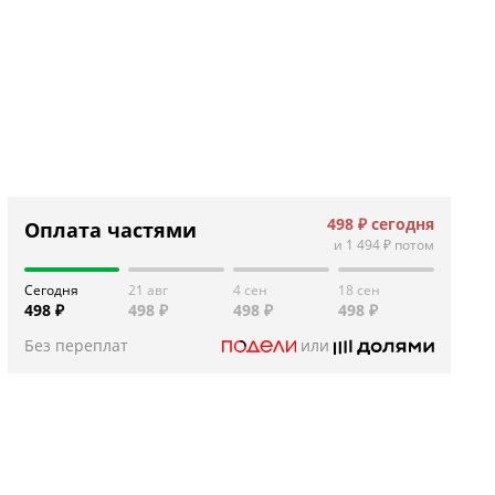
498 ₽
сегодня
Оплата частями
и
1 494 ₽
потом
Сегодня
21 авг
4 сен
18 сен
498 ₽
498 ₽
498 ₽
498 ₽
Без переплат
или