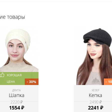
щие товары
ХОРОШАЯ
- 30%
- 1
ЦЕНА
ДРИТА
ХЕЗЕР
Шапка
Кепка
2220 ₽
2490 ₽
1554
₽
2241
₽