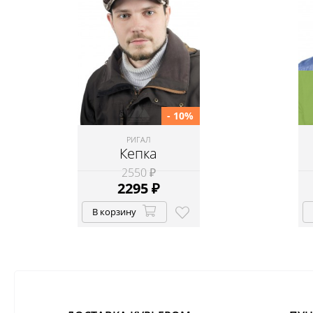
- 10%
РИГАЛ
Кепка
2550 ₽
2295
₽
В корзину