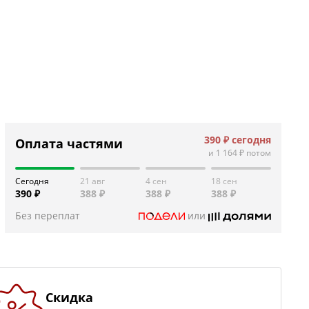
390 ₽
сегодня
Оплата частями
и
1 164 ₽
потом
Сегодня
21 авг
4 сен
18 сен
390 ₽
388 ₽
388 ₽
388 ₽
Без переплат
или
Скидка