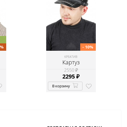
0%
- 10%
КРЕАТИВ
Картуз
2550 ₽
2295
₽
В корзину