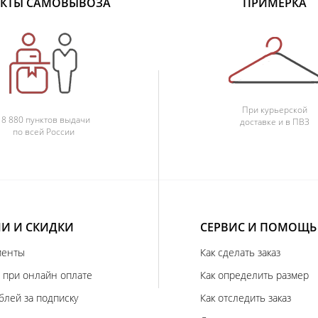
КТЫ САМОВЫВОЗА
ПРИМЕРКА
При курьерской
18 880 пунктов выдачи
доставке и в ПВЗ
по всей России
И И СКИДКИ
СЕРВИС И ПОМОЩЬ
иенты
Как сделать заказ
 при онлайн оплате
Как определить размер
блей за подписку
Как отследить заказ