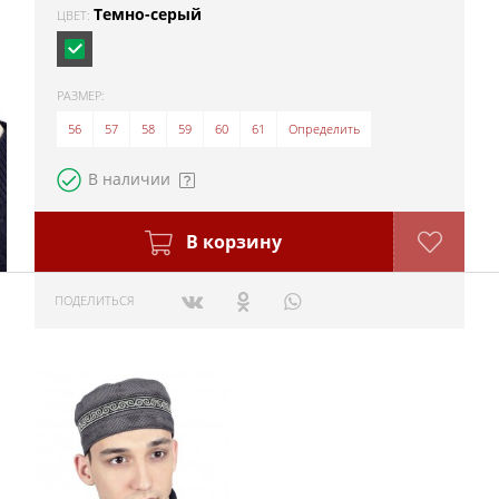
Темно-серый
ЦВЕТ:
РАЗМЕР:
56
57
58
59
60
61
Определить
В наличии
В корзину
ПОДЕЛИТЬСЯ