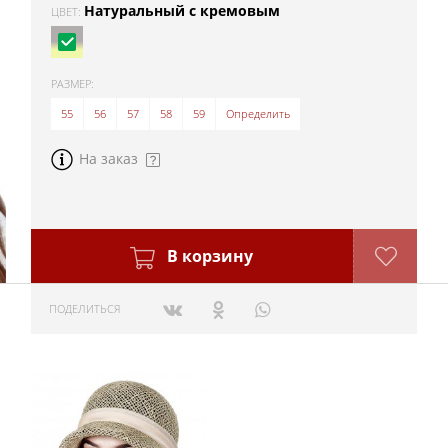
Натуральный с кремовым
ЦВЕТ:
РАЗМЕР:
55
56
57
58
59
Определить
На заказ
В корзину
ПОДЕЛИТЬСЯ