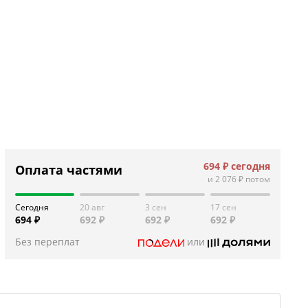
694 ₽
сегодня
Оплата частями
и
2 076 ₽
потом
Сегодня
20 авг
3 сен
17 сен
694 ₽
692 ₽
692 ₽
692 ₽
Без переплат
или