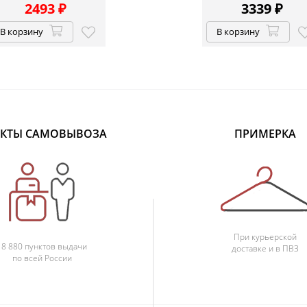
2493
₽
3339
₽
В корзину
В корзину
КТЫ САМОВЫВОЗА
ПРИМЕРКА
При курьерской
18 880 пунктов выдачи
доставке и в ПВЗ
по всей России