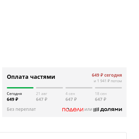
649 ₽
сегодня
Оплата частями
и
1 941 ₽
потом
Сегодня
21 авг
4 сен
18 сен
649 ₽
647 ₽
647 ₽
647 ₽
Без переплат
или