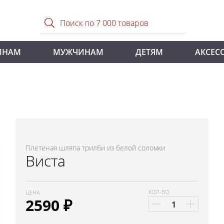
ИНАМ
МУЖЧИНАМ
ДЕТЯМ
АКСЕС
Плетеная шляпа трилби из белой соломки
Виста
КОЛ-ВО
ЦЕНА
2590
₽