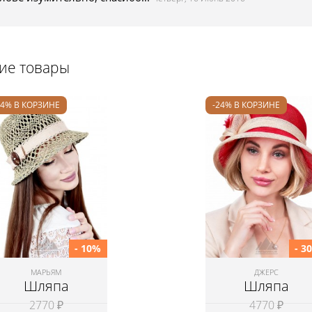
щие товары
24% В КОРЗИНЕ
-24% В КОРЗИНЕ
- 10%
- 3
МАРЬЯМ
ДЖЕРС
Шляпа
Шляпа
2770 ₽
4770 ₽