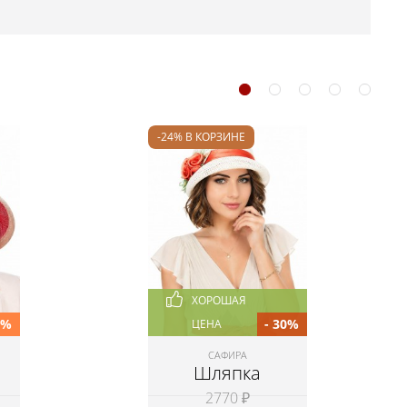
-24% В КОРЗИНЕ
ХОРОШАЯ
0%
- 30%
ЦЕНА
САФИРА
Шляпка
2770 ₽