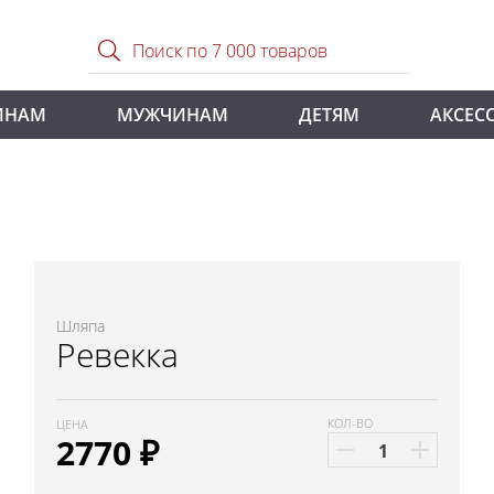
ИНАМ
МУЖЧИНАМ
ДЕТЯМ
АКСЕС
Шляпа
Ревекка
КОЛ-ВО
ЦЕНА
2770
₽