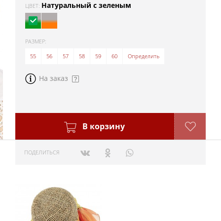
Натуральный с зеленым
ЦВЕТ:
РАЗМЕР:
55
56
57
58
59
60
Определить
На заказ
В корзину
ПОДЕЛИТЬСЯ