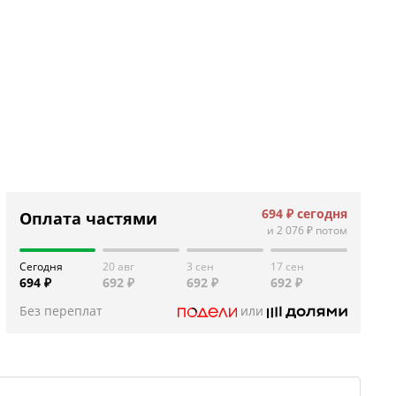
694 ₽
сегодня
Оплата частями
и
2 076 ₽
потом
Сегодня
20 авг
3 сен
17 сен
694 ₽
692 ₽
692 ₽
692 ₽
Без переплат
или