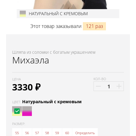
НАТУРАЛЬНЫЙ С КРЕМОВЫМ
Этот товар заказывали
121 раз
Шляпа из соломки с богатым украшением
Михаэла
КОЛ-ВО
ЦЕНА
3330
₽
Натуральный с кремовым
ЦВЕТ:
РАЗМЕР:
55
56
57
58
59
60
Определить